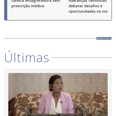
caneta emagrecedora sem
lideranças femininas par
prescrição médica
debater desafios e
oportunidades no merca
VENEZUELA
Últimas