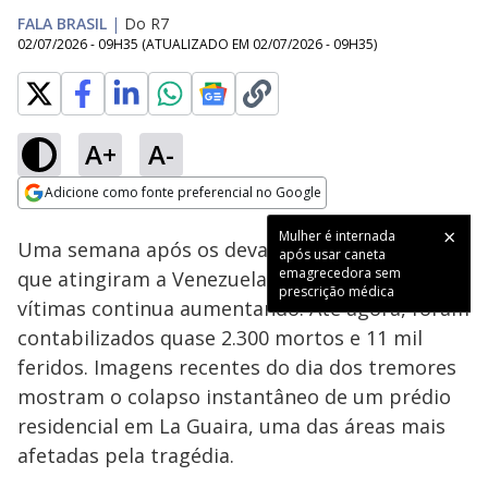
FALA BRASIL
|
Do R7
02/07/2026 - 09H35
(ATUALIZADO EM
02/07/2026 - 09H35
)
A+
A-
Loaded
:
100.00%
Adicione como fonte preferencial no Google
Subtitles
Ativar
Som
Opens in new window
Mulher é internada
Uma semana após os devastadores terremotos
após usar caneta
emagrecedora sem
que atingiram a Venezuela, o número de
prescrição médica
vítimas continua aumentando. Até agora, foram
contabilizados quase 2.300 mortos e 11 mil
feridos. Imagens recentes do dia dos tremores
mostram o colapso instantâneo de um prédio
residencial em La Guaira, uma das áreas mais
afetadas pela tragédia.