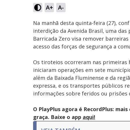
51.42%
A+
A-
Ativar
Som
Na manhã desta quinta-feira (27), conf
interdição da Avenida Brasil, uma das 
Barricada Zero visa remover barreiras 
acesso das forças de segurança a com
Os tiroteios ocorreram nas primeiras ho
iniciaram operações em sete municípios
além da Baixada Fluminense e da regiã
expressa, e os transportes públicos r
informações sobre feridos ou prisões
O PlayPlus agora é RecordPlus: mais
graça. Baixe o app
aqui!