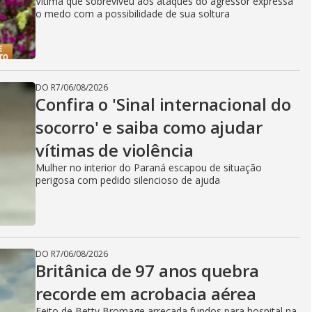
Vítima que sobreviveu aos ataques do agressor expressa
o medo com a possibilidade de sua soltura
DO R7
/
06/08/2026
Confira o 'Sinal internacional do
socorro' e saiba como ajudar
vítimas de violência
Mulher no interior do Paraná escapou de situação
perigosa com pedido silencioso de ajuda
DO R7
/
06/08/2026
Britânica de 97 anos quebra
recorde em acrobacia aérea
Feito de Betty Bromage arrecada fundos para hospital na