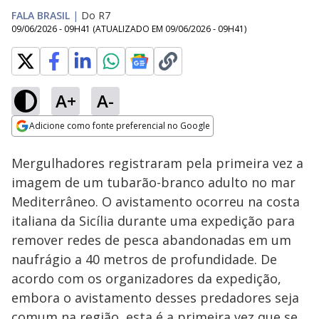
FALA BRASIL
|
Do R7
09/06/2026 - 09H41
(ATUALIZADO EM
09/06/2026 - 09H41
)
A+
A-
Loaded
:
100.00%
Adicione como fonte preferencial no Google
Subtitles
Ativar
Som
Opens in new window
Mergulhadores registraram pela primeira vez a
imagem de um tubarão-branco adulto no mar
Mediterrâneo. O avistamento ocorreu na costa
italiana da Sicília durante uma expedição para
remover redes de pesca abandonadas em um
naufrágio a 40 metros de profundidade. De
acordo com os organizadores da expedição,
embora o avistamento desses predadores seja
comum na região, esta é a primeira vez que se