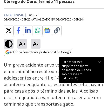
Córrego do Ouro, ferindo 11 pessoas
FALA BRASIL
|
Do R7
02/06/2026 - 09H25
(ATUALIZADO EM
02/06/2026 - 09H24
)
A+
A-
Loaded
:
100.00%
Adicione como fonte preferencial no Google
Subtitles
Ativar
Som
Opens in new window
Um grave acidente envolvendo uma van escolar
e um caminhão resultou na morte de cinco
adolescentes entre 11 e 14 anos. O acidente
aconteceu enquanto os estudantes retornavam
para casa após o término das aulas. A colisão
ocorreu quando a van bateu na traseira de um
caminhão que transportava gado.