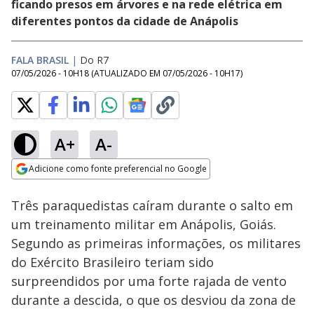
ficando presos em árvores e na rede elétrica em
diferentes pontos da cidade de Anápolis
FALA BRASIL
|
Do R7
07/05/2026 - 10H18
(ATUALIZADO EM
07/05/2026 - 10H17
)
A+
A-
Loaded
:
100.00%
Adicione como fonte preferencial no Google
Subtitles
Ativar
Som
Opens in new window
Três paraquedistas caíram durante o salto em
um treinamento militar em Anápolis, Goiás.
Segundo as primeiras informações, os militares
do Exército Brasileiro teriam sido
surpreendidos por uma forte rajada de vento
durante a descida, o que os desviou da zona de