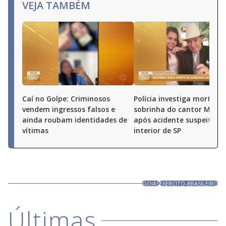
VEJA TAMBÉM
Caí no Golpe: Criminosos
Polícia investiga morte de
vendem ingressos falsos e
sobrinha do cantor Milion
ainda roubam identidades de
após acidente suspeito n
vítimas
interior de SP
GOIÁS
EXERCITO-BRASILEIRO
Últimas