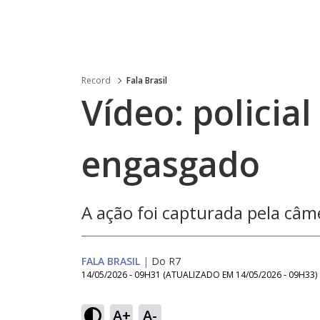
Record
Fala Brasil
Vídeo: policial
engasgado
A ação foi capturada pela câme
FALA BRASIL
|
Do R7
14/05/2026 - 09H31
(ATUALIZADO EM
14/05/2026 - 09H33
)
A+
A-