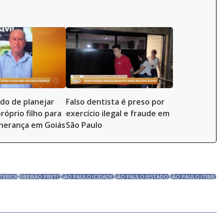
ado de planejar
Falso dentista é preso por
róprio filho para
exercício ilegal e fraude em
herança em Goiás
São Paulo
NTERIOR
RIBEIRÃO PRETO
SÃO PAULO (CIDADE)
SÃO PAULO (ESTADO)
SÃO PAULO (TIME)