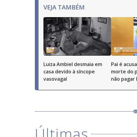
VEJA TAMBÉM
Luiza Ambiel desmaia em
Pai é acus
casa devido à síncope
morte do p
vasovagal
não pagar 
I
Últimas