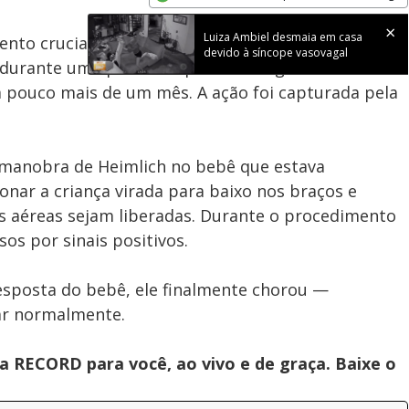
Subtitles
Velocidade
Opens in new window
Luiza Ambiel desmaia em casa
mento crucial ao desengasgar um bebê em Ribeirão
devido à síncope vasovagal
u durante uma patrulha quando os agentes foram
 pouco mais de um mês. A ação foi capturada pela
a manobra de Heimlich no bebê que estava
onar a criança virada para baixo nos braços e
ias aéreas sejam liberadas. Durante o procedimento
os por sinais positivos.
sposta do bebê, ele finalmente chorou —
rar normalmente.
 RECORD para você, ao vivo e de graça. Baixe o