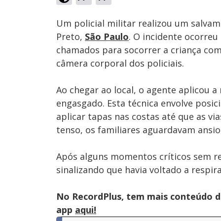
Ativar
Som
Um policial militar realizou um salva
Preto,
São Paulo
. O incidente ocorre
chamados para socorrer a criança com
câmera corporal dos policiais.
Ao chegar ao local, o agente aplicou 
engasgado. Esta técnica envolve posici
aplicar tapas nas costas até que as v
tenso, os familiares aguardavam ansios
Após alguns momentos críticos sem re
sinalizando que havia voltado a respi
No RecordPlus, tem mais conteúdo da
app
aqui!