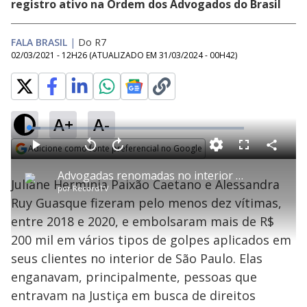
registro ativo na Ordem dos Advogados do Brasil
FALA BRASIL
|
Do R7
02/03/2021 - 12H26
(ATUALIZADO EM
31/03/2024 - 00H42
)
A+
A-
L
o
a
Adicione como fonte preferencial no Google
d
C
P
V
A
P
F
e
o
l
o
v
u
Opens in new window
d
m
a
l
a
l
:
Advogadas renomadas no interior de SP são procuradas por aplicar golpes em clientes
p
y
t
n
l
5
Juliane Herminia Paixão Caetano e Alessandra
a
a
ç
s
.
por
RecordTV
r
r
a
c
3
t
1
r
l
r
1
Ruy Guasque fizeram pelo menos dez vítimas,
i
0
1
e
%
l
s
0
e
h
entre 2018 e 2020, e embolsaram mais de R$
e
s
n
a
g
e
r
u
g
200 mil em vários tipos de golpes aplicados em
n
u
a
d
n
o
d
seus clientes no interior de São Paulo. Elas
s
o
s
enganavam, principalmente, pessoas que
y
entravam na Justiça em busca de direitos