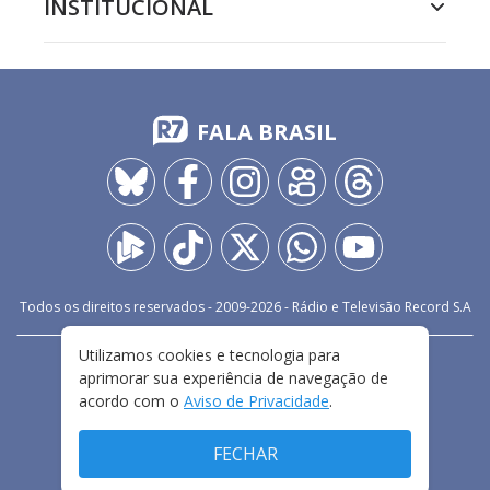
INSTITUCIONAL
FALA BRASIL
Todos os direitos reservados - 2009-
2026
- Rádio e Televisão Record S.A
Utilizamos cookies e tecnologia para
CARREIRA
FALE CONOSCO
PRIVACIDADE
aprimorar sua experiência de navegação de
TERMOS E CONDIÇÕES DE USO
acordo com o
Aviso de Privacidade
.
FECHAR