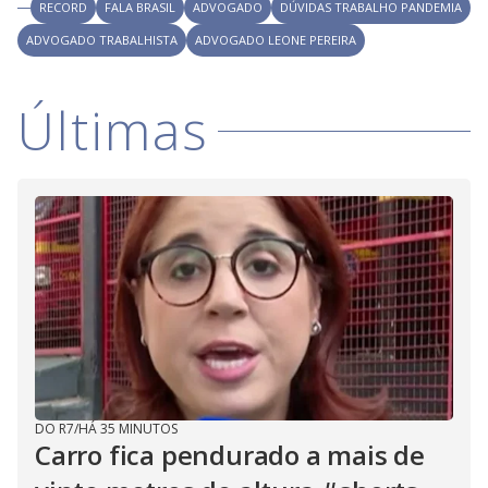
i
RECORD
FALA BRASIL
ADVOGADO
DÚVIDAS TRABALHO PANDEMIA
ADVOGADO TRABALHISTA
ADVOGADO LEONE PEREIRA
d
Últimas
e
o
DO R7
/
HÁ 35 MINUTOS
Carro fica pendurado a mais de