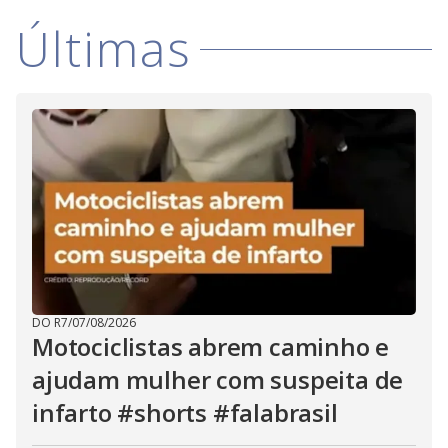
i
Últimas
d
e
o
DO R7
/
07/08/2026
Motociclistas abrem caminho e
ajudam mulher com suspeita de
infarto #shorts #falabrasil