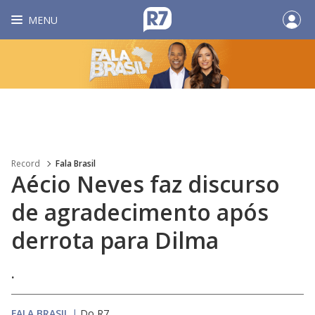
MENU
Record
Fala Brasil
Aécio Neves faz discurso
de agradecimento após
derrota para Dilma
.
FALA BRASIL
|
Do R7