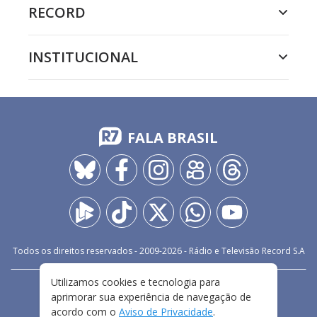
RECORD
INSTITUCIONAL
FALA BRASIL
Todos os direitos reservados - 2009-
2026
- Rádio e Televisão Record S.A
Utilizamos cookies e tecnologia para
CARREIRA
FALE CONOSCO
PRIVACIDADE
aprimorar sua experiência de navegação de
TERMOS E CONDIÇÕES DE USO
acordo com o
Aviso de Privacidade
.