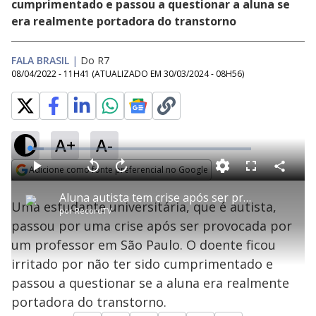
cumprimentado e passou a questionar a aluna se
era realmente portadora do transtorno
FALA BRASIL
|
Do R7
08/04/2022 - 11H41
(ATUALIZADO EM
30/03/2024 - 08H56
)
A+
A-
L
o
a
Adicione como fonte preferencial no Google
d
C
P
V
A
P
F
e
o
l
o
v
u
Opens in new window
d
m
a
l
a
l
:
Aluna autista tem crise após ser provocada por professor em Universidade
p
y
t
n
l
6
Uma estudante universitária, que é autista,
a
a
ç
s
.
por
RecordTV
r
r
a
c
4
t
1
r
l
r
4
passou por uma crise após ser provocada por
i
0
1
e
%
l
s
0
e
h
um professor em São Paulo. O doente ficou
e
s
n
a
g
e
r
u
g
irritado por não ter sido cumprimentado e
n
u
a
d
n
o
d
passou a questionar se a aluna era realmente
s
o
s
portadora do transtorno.