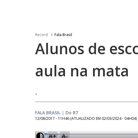
Record
Fala Brasil
Alunos de esc
aula na mata
.
FALA BRASIL
|
Do R7
12/08/2017 - 11H46
(ATUALIZADO EM
02/03/2024 - 04H04
)
A+
A-
L