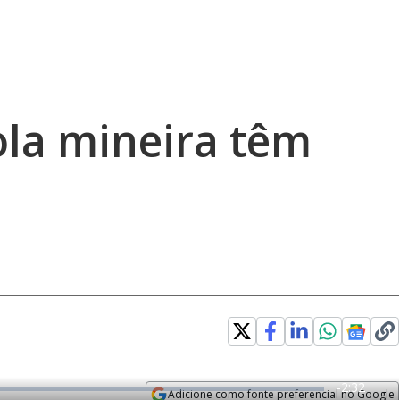
ola mineira têm
R
-
2:32
Adicione como fonte preferencial no Google