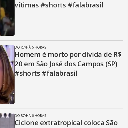
vítimas #shorts #falabrasil
DO R7
/
HÁ 6 HORAS
Homem é morto por dívida de R$
20 em São José dos Campos (SP)
#shorts #falabrasil
DO R7
/
HÁ 6 HORAS
Ciclone extratropical coloca São