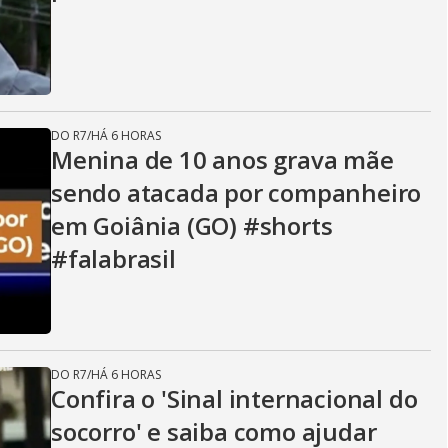
i
d
DO R7
/
HÁ 6 HORAS
e
Menina de 10 anos grava mãe
sendo atacada por companheiro
em Goiânia (GO) #shorts
o
#falabrasil
DO R7
/
HÁ 6 HORAS
Confira o 'Sinal internacional do
socorro' e saiba como ajudar