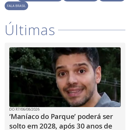
V
o
FALA BRASIL
i
Últimas
d
e
o
DO R7
/
06/08/2026
‘Maníaco do Parque’ poderá ser
solto em 2028, após 30 anos de