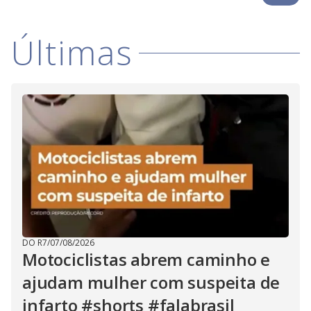
i
Últimas
d
e
o
DO R7
/
07/08/2026
Motociclistas abrem caminho e
ajudam mulher com suspeita de
infarto #shorts #falabrasil