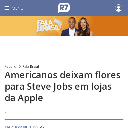
MENU
Record
Fala Brasil
Americanos deixam flores
para Steve Jobs em lojas
da Apple
.
FALA BRASIL
|
Do R7