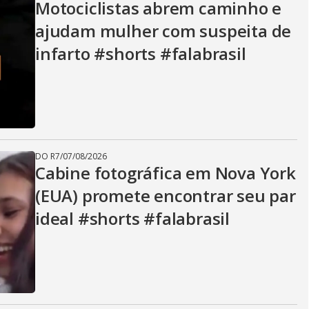
V
Motociclistas abrem caminho e
ajudam mulher com suspeita de
i
infarto #shorts #falabrasil
d
e
DO R7
/
07/08/2026
Cabine fotográfica em Nova York
(EUA) promete encontrar seu par
o
ideal #shorts #falabrasil