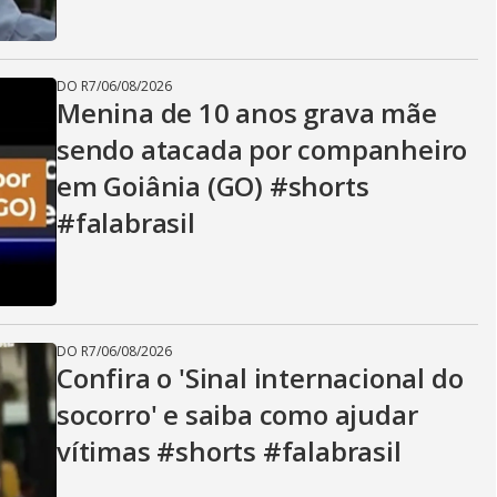
DO R7
/
06/08/2026
Menina de 10 anos grava mãe
sendo atacada por companheiro
em Goiânia (GO) #shorts
#falabrasil
DO R7
/
06/08/2026
Confira o 'Sinal internacional do
socorro' e saiba como ajudar
vítimas #shorts #falabrasil