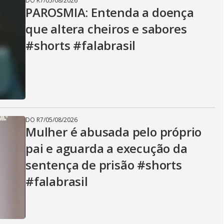
DO R7
/
05/08/2026
V
PAROSMIA: Entenda a doença
que altera cheiros e sabores
#shorts #falabrasil
i
d
DO R7
/
05/08/2026
e
Mulher é abusada pelo próprio
pai e aguarda a execução da
sentença de prisão #shorts
o
#falabrasil