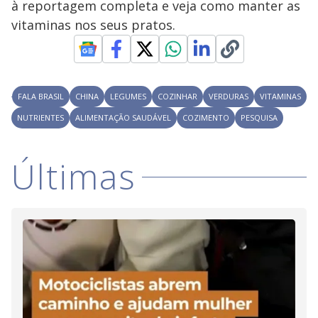
à reportagem completa e veja como manter as
y
vitaminas nos seus pratos.
M
V
u
d
o
i
FALA BRASIL
CHINA
LEGUMES
COZINHAR
VERDURAS
VITAMINAS
NUTRIENTES
ALIMENTAÇÃO SAUDÁVEL
COZIMENTO
PESQUISA
d
Últimas
e
o