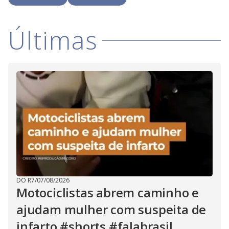
i
Últimas
d
e
o
DO R7
/
07/08/2026
Motociclistas abrem caminho e
ajudam mulher com suspeita de
infarto #shorts #falabrasil