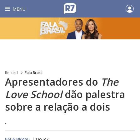
MENU
Record
Fala Brasil
Apresentadores do
The
Love School
dão palestra
sobre a relação a dois
.
FALA BRASIL
|
Do R7