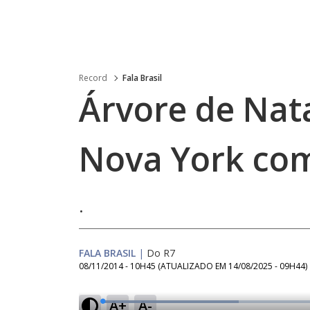
Record
Fala Brasil
Árvore de Nat
Nova York co
.
FALA BRASIL
|
Do R7
08/11/2014 - 10H45
(ATUALIZADO EM
14/08/2025 - 09H44
)
A+
A-
L