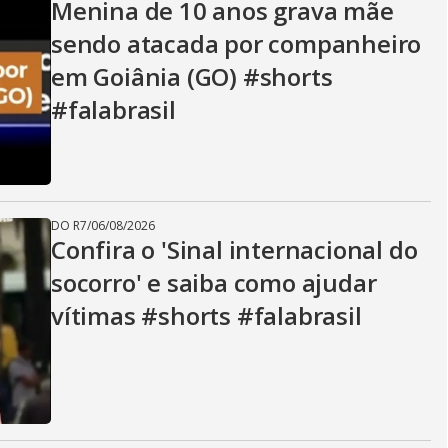
Menina de 10 anos grava mãe
sendo atacada por companheiro
em Goiânia (GO) #shorts
#falabrasil
DO R7
/
06/08/2026
Confira o 'Sinal internacional do
socorro' e saiba como ajudar
vítimas #shorts #falabrasil