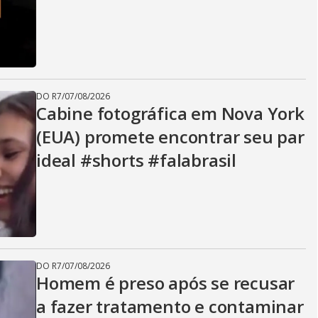
i
d
DO R7
/
07/08/2026
e
Cabine fotográfica em Nova York
(EUA) promete encontrar seu par
ideal #shorts #falabrasil
o
DO R7
/
07/08/2026
Homem é preso após se recusar
a fazer tratamento e contaminar