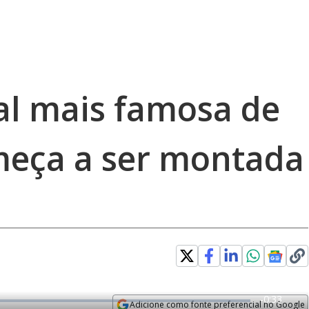
al mais famosa de
meça a ser montada
R
-
0:33
Adicione como fonte preferencial no Google