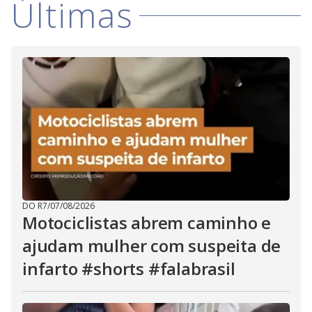
Últimas
i
d
e
o
DO R7
/
07/08/2026
Motociclistas abrem caminho e
ajudam mulher com suspeita de
infarto #shorts #falabrasil