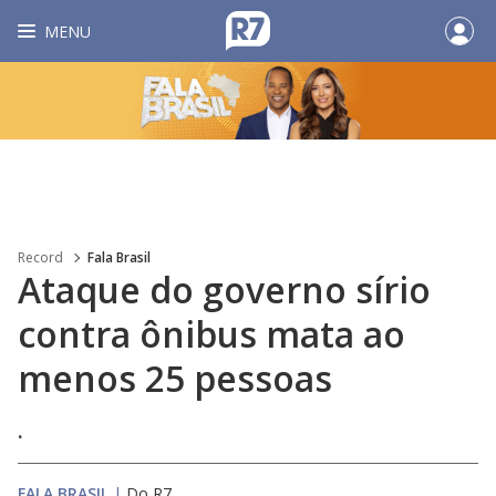
MENU
Record
Fala Brasil
Ataque do governo sírio
contra ônibus mata ao
menos 25 pessoas
.
FALA BRASIL
|
Do R7