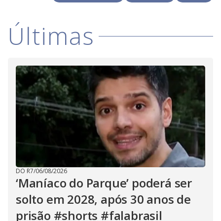
V
o
i
Últimas
d
e
o
DO R7
/
06/08/2026
‘Maníaco do Parque’ poderá ser
solto em 2028, após 30 anos de
prisão #shorts #falabrasil