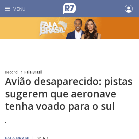
MENU
Record
Fala Brasil
Avião desaparecido: pistas
sugerem que aeronave
tenha voado para o sul
.
FALA BRASIL
|
Do R7