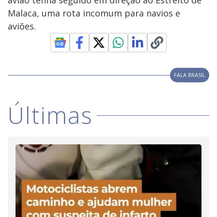
avião tenha seguido em direção ao Estreito de
i
Malaca, uma rota incomum para navios e
aviões.
d
e
FALA BRASIL
o
Últimas