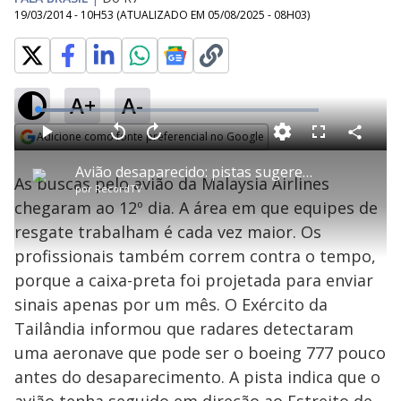
19/03/2014 - 10H53
(ATUALIZADO EM
05/08/2025 - 08H03
)
A+
A-
L
o
a
Adicione como fonte preferencial no Google
d
C
P
V
A
P
F
e
o
l
o
v
u
Opens in new window
d
m
a
l
a
l
:
Avião desaparecido: pistas sugerem que aeronave tenha voado para o sul
p
y
t
n
l
1
As buscas pelo avião da Malaysia Airlines
a
a
ç
s
2
por
RecordTV
r
r
a
c
.
t
1
r
l
r
6
chegaram ao 12º dia. A área em que equipes de
i
0
1
e
9
l
s
0
e
%
h
resgate trabalham é cada vez maior. Os
e
s
n
a
g
e
r
u
g
profissionais também correm contra o tempo,
n
u
a
d
n
o
d
porque a caixa-preta foi projetada para enviar
s
o
s
sinais apenas por um mês. O Exército da
y
Tailândia informou que radares detectaram
uma aeronave que pode ser o boeing 777 pouco
M
V
u
d
antes do desaparecimento. A pista indica que o
o