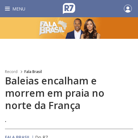
MENU
Record
Fala Brasil
Baleias encalham e
morrem em praia no
norte da França
.
FALA BRASIL
|
Do R7