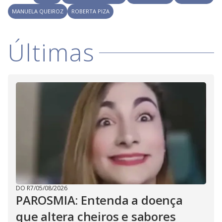
i
MANUELA QUEIROZ
ROBERTA PIZA
d
Últimas
e
o
DO R7
/
05/08/2026
PAROSMIA: Entenda a doença
que altera cheiros e sabores