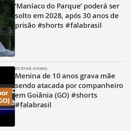
V
‘Maníaco do Parque’ poderá ser
solto em 2028, após 30 anos de
i
prisão #shorts #falabrasil
d
e
DO R7
/
HÁ 4 HORAS
Menina de 10 anos grava mãe
sendo atacada por companheiro
o
em Goiânia (GO) #shorts
#falabrasil