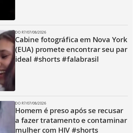
i
d
DO R7
/
07/08/2026
Cabine fotográfica em Nova York
e
(EUA) promete encontrar seu par
ideal #shorts #falabrasil
o
DO R7
/
07/08/2026
Homem é preso após se recusar
a fazer tratamento e contaminar
mulher com HIV #shorts