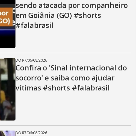
sendo atacada por companheiro
em Goiânia (GO) #shorts
#falabrasil
DO R7
/
06/08/2026
Confira o 'Sinal internacional do
socorro' e saiba como ajudar
vítimas #shorts #falabrasil
DO R7
/
06/08/2026