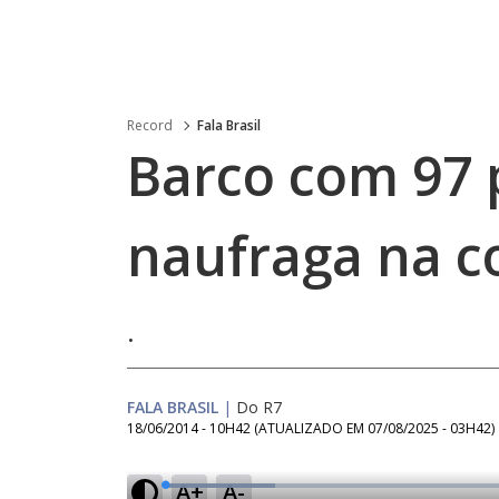
Record
Fala Brasil
Barco com 97 
naufraga na c
.
FALA BRASIL
|
Do R7
18/06/2014 - 10H42
(ATUALIZADO EM
07/08/2025 - 03H42
)
A+
A-
L