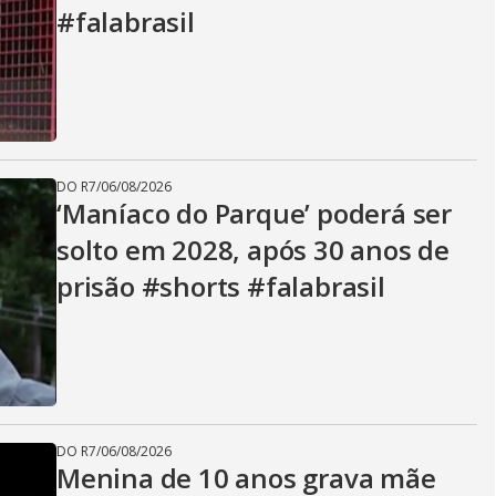
#falabrasil
DO R7
/
06/08/2026
‘Maníaco do Parque’ poderá ser
solto em 2028, após 30 anos de
prisão #shorts #falabrasil
DO R7
/
06/08/2026
Menina de 10 anos grava mãe