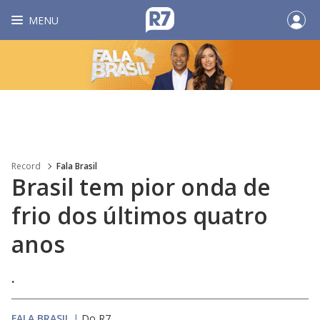
MENU
Record
Fala Brasil
Brasil tem pior onda de
frio dos últimos quatro
anos
.
FALA BRASIL
|
Do R7