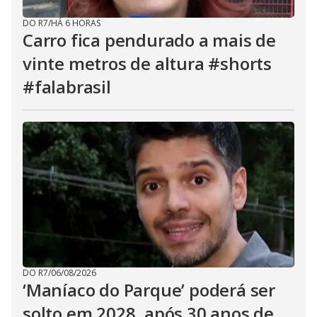
DO R7
/
HÁ 6 HORAS
Carro fica pendurado a mais de
vinte metros de altura #shorts
#falabrasil
DO R7
/
06/08/2026
‘Maníaco do Parque’ poderá ser
solto em 2028, após 30 anos de