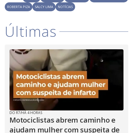
i
ROBERTA PIZA
SALCY LIMA
NOTÍCIAS
d
Últimas
e
o
DO R7
/
HÁ 4 HORAS
Motociclistas abrem caminho e
ajudam mulher com suspeita de