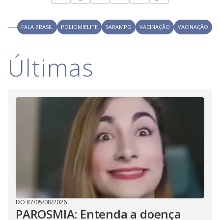
y
FALA BRASIL
POLIOMIELITE
SARAMPO
VACINAÇÃO
VACINAÇÃO
M
V
u
d
o
Últimas
i
d
e
o
DO R7
/
05/08/2026
PAROSMIA: Entenda a doença