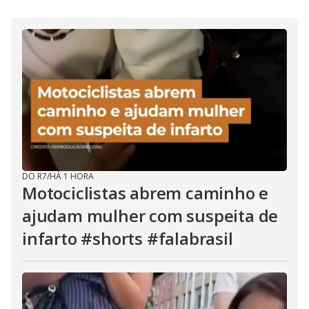
i
d
e
o
DO R7
/
HÁ 1 HORA
Motociclistas abrem caminho e
ajudam mulher com suspeita de
infarto #shorts #falabrasil