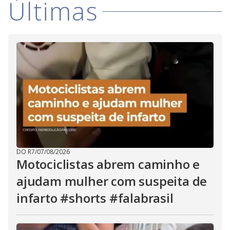
Últimas
i
d
e
o
DO R7
/
07/08/2026
Motociclistas abrem caminho e
ajudam mulher com suspeita de
infarto #shorts #falabrasil