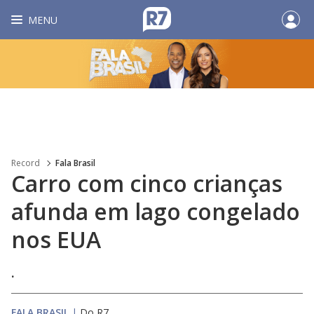
MENU
Record
Fala Brasil
Carro com cinco crianças
afunda em lago congelado
nos EUA
.
FALA BRASIL
|
Do R7