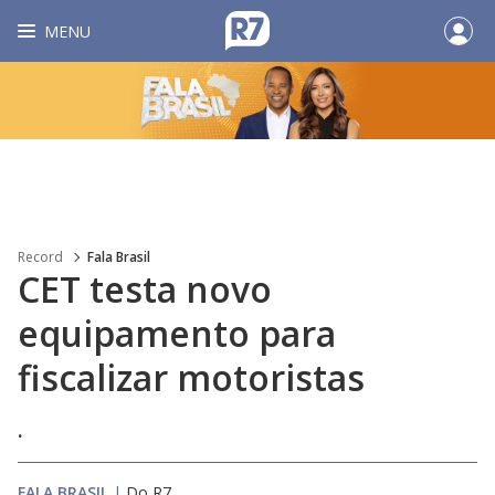
MENU
Record
Fala Brasil
CET testa novo
equipamento para
fiscalizar motoristas
.
FALA BRASIL
|
Do R7