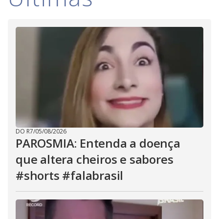
i
d
e
o
DO R7
/
05/08/2026
PAROSMIA: Entenda a doença
que altera cheiros e sabores
#shorts #falabrasil