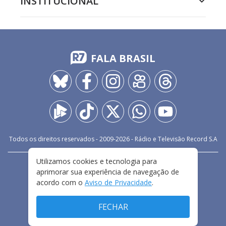
INSTITUCIONAL
FALA BRASIL
Todos os direitos reservados - 2009-
2026
- Rádio e Televisão Record S.A
Utilizamos cookies e tecnologia para
CARREIRA
FALE CONOSCO
PRIVACIDADE
aprimorar sua experiência de navegação de
TERMOS E CONDIÇÕES DE USO
acordo com o
Aviso de Privacidade
.
FECHAR