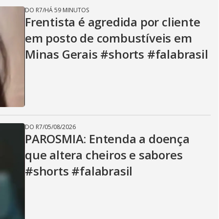
y
DO R7
/
HÁ 59 MINUTOS
Frentista é agredida por cliente
V
em posto de combustíveis em
Minas Gerais #shorts #falabrasil
i
d
DO R7
/
05/08/2026
PAROSMIA: Entenda a doença
e
que altera cheiros e sabores
#shorts #falabrasil
o