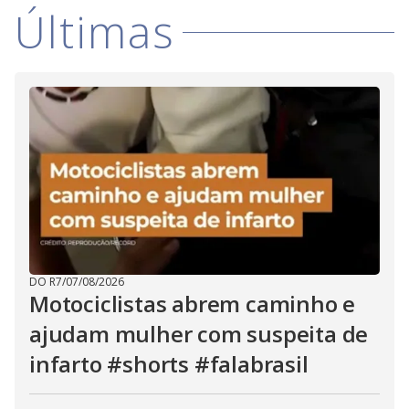
V
d
Últimas
o
i
d
e
o
DO R7
/
07/08/2026
Motociclistas abrem caminho e
ajudam mulher com suspeita de
infarto #shorts #falabrasil