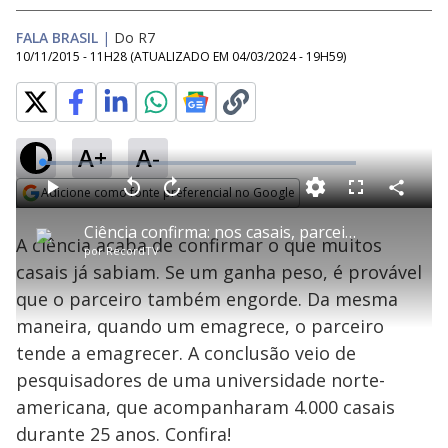
FALA BRASIL
|
Do R7
10/11/2015 - 11H28
(ATUALIZADO EM
04/03/2024 - 19H59
)
A+
A-
L
o
a
Adicione como fonte preferencial no Google
d
C
P
V
A
P
F
e
o
l
o
v
u
Opens in new window
d
m
a
l
a
l
:
Ciência confirma: nos casais, parceiros engordam ou emagrecem juntos
p
y
t
n
l
4
A ciência acaba de confirmar o que muitos
a
a
ç
s
.
por
RecordTV
r
r
a
c
3
t
1
r
l
r
4
casais já sabiam. Se um ganha peso, é provável
i
0
1
e
%
l
s
0
e
h
que o parceiro também engorde. Da mesma
e
s
n
a
g
e
r
u
g
maneira, quando um emagrece, o parceiro
n
u
a
d
n
o
d
tende a emagrecer. A conclusão veio de
s
o
s
pesquisadores de uma universidade norte-
y
americana, que acompanharam 4.000 casais
durante 25 anos. Confira!
M
u