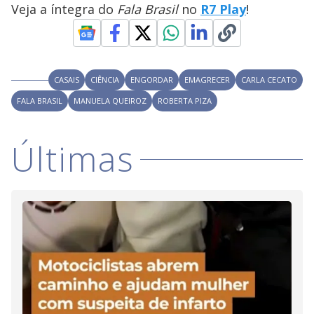
V
d
Veja a íntegra do
Fala Brasil
no
R7 Play
!
o
i
CASAIS
CIÊNCIA
ENGORDAR
EMAGRECER
CARLA CECATO
d
FALA BRASIL
MANUELA QUEIROZ
ROBERTA PIZA
e
Últimas
o