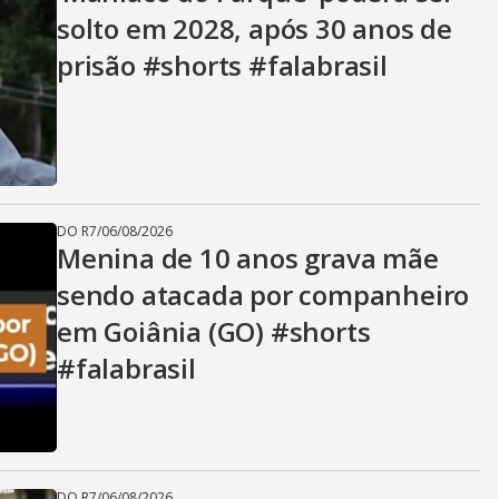
V
solto em 2028, após 30 anos de
prisão #shorts #falabrasil
i
d
DO R7
/
06/08/2026
e
Menina de 10 anos grava mãe
sendo atacada por companheiro
em Goiânia (GO) #shorts
o
#falabrasil
DO R7
/
06/08/2026