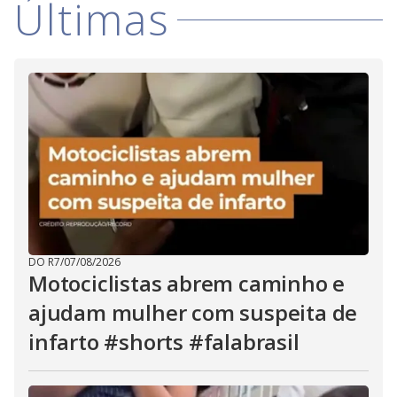
Últimas
i
d
e
o
DO R7
/
07/08/2026
Motociclistas abrem caminho e
ajudam mulher com suspeita de
infarto #shorts #falabrasil