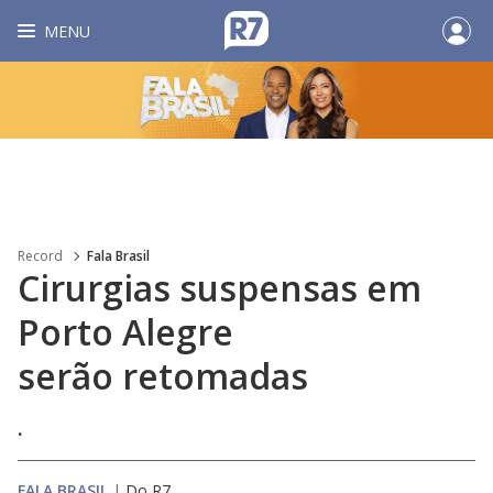
MENU
Record
Fala Brasil
Cirurgias suspensas em
Porto Alegre
serão retomadas
.
FALA BRASIL
|
Do R7