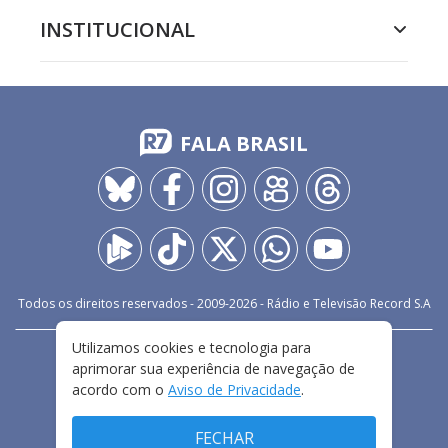
INSTITUCIONAL
FALA BRASIL
Todos os direitos reservados - 2009-
2026
- Rádio e Televisão Record S.A
Utilizamos cookies e tecnologia para
CARREIRA
FALE CONOSCO
PRIVACIDADE
aprimorar sua experiência de navegação de
TERMOS E CONDIÇÕES DE USO
acordo com o
Aviso de Privacidade
.
FECHAR