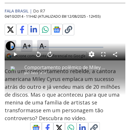
FALA BRASIL
|
Do R7
04/10/2014 - 11H42
(ATUALIZADO EM
12/08/2025 - 12H55
)
A+
A-
L
o
a
Adicione como fonte preferencial no Google
d
C
P
V
A
P
F
e
o
l
o
v
u
Opens in new window
d
m
a
l
a
l
:
Comportamento polêmico de Miley Cyrus chama a atenção de fãs e especialistas
p
y
t
n
l
1
Com um comportamento rebelde, a cantora
a
a
ç
s
.
por
RecordTV
r
r
a
c
4
t
1
r
l
r
0
americana Miley Cyrus emplaca um sucesso
i
0
1
e
%
l
s
0
e
h
atrás do outro e já vendeu mais de 20 milhões
e
s
n
a
g
e
r
u
g
de discos. Mas o que aconteceu para que uma
n
u
a
d
n
o
d
menina de uma família de artistas se
s
o
s
transformasse em um personagem tão
y
controverso? Descubra no vídeo.
M
u