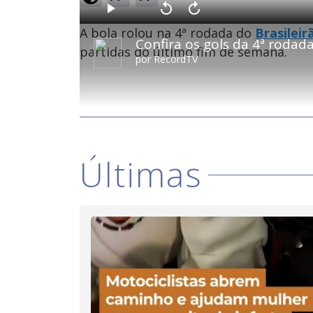
o
a
d
P
V
A
e
l
o
v
d
A bola rolou na 4ª rodada do
Brasileir
a
l
a
:
Confira os gols da 4ª rodada
y
t
n
4
a
ç
partidas do último fim de semana.
.
r
a
9
por
RecordTV
1
r
8
0
1
%
s
0
e
s
g
e
u
g
n
u
d
n
o
d
s
o
s
Últimas
M
u
d
o