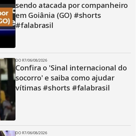
sendo atacada por companheiro
em Goiânia (GO) #shorts
#falabrasil
DO R7
/
06/08/2026
Confira o 'Sinal internacional do
socorro' e saiba como ajudar
vítimas #shorts #falabrasil
DO R7
/
06/08/2026