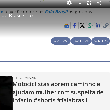
e
Opens in new window
P
C
P
F
m
o
i
u
ão
, e você confere no
Fala Brasil
os gols das
m
c
l
p
 do Brasileirão
a
t
l
a
u
s
r
r
c
i
t
e
r
i
-
e
l
l
n
i
e
V
h
n
n
e
a
-
i
l
r
P
o
i
c
n
c
FALA BRASIL
i
BRASILEIRÃO
PALMEIRAS
t
d
u
g
a
a
r
d
e
e
T
i
m
y
e
DO R7
/
07/08/2026
Motociclistas abrem caminho e
V
ajudam mulher com suspeita de
infarto #shorts #falabrasil