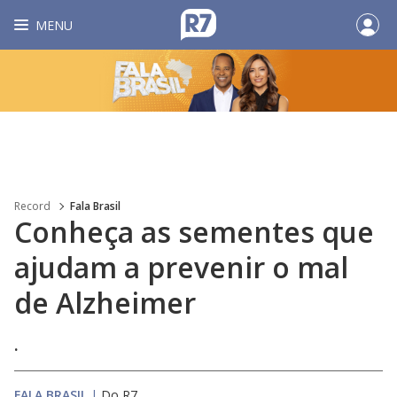
MENU
Record
Fala Brasil
Conheça as sementes que
ajudam a prevenir o mal
de Alzheimer
.
FALA BRASIL
|
Do R7