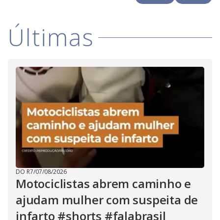
i
Últimas
d
e
o
DO R7
/
07/08/2026
Motociclistas abrem caminho e
ajudam mulher com suspeita de
infarto #shorts #falabrasil