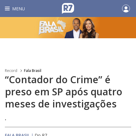
MENU
Record
Fala Brasil
“Contador do Crime” é
preso em SP após quatro
meses de investigações
.
FALA BRASIL
|
Do R7