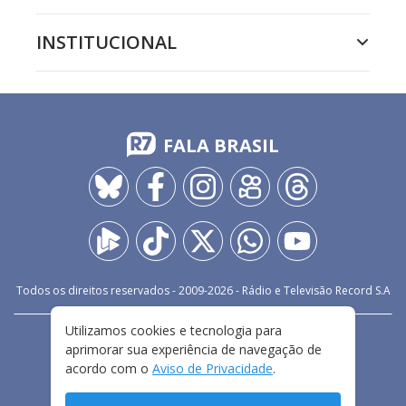
INSTITUCIONAL
FALA BRASIL
Todos os direitos reservados - 2009-
2026
- Rádio e Televisão Record S.A
Utilizamos cookies e tecnologia para
CARREIRA
FALE CONOSCO
PRIVACIDADE
aprimorar sua experiência de navegação de
TERMOS E CONDIÇÕES DE USO
acordo com o
Aviso de Privacidade
.