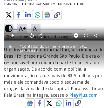
18/02/2020 - 10H10
(ATUALIZADO EM
31/03/2024 - 16H30
)
A+
A-
L
o
a
Adicione como fonte preferencial no Google
d
C
P
V
A
P
F
e
o
l
o
v
u
Opens in new window
d
m
a
l
a
l
:
“Contador do Crime” é preso em SP após quatro meses de investigações
p
y
t
n
l
9
Um dos chefes da principal facção criminosa do
a
a
ç
s
.
por
RecordTV
r
r
a
c
1
t
1
r
l
r
9
Brasil foi preso na Grande São Paulo. Ele era o
i
0
1
e
%
l
s
0
e
h
responsável por cuidar da parte financeira da
e
s
n
a
g
e
r
u
g
organização. De acordo com a polícia, a
n
u
a
d
n
o
d
movimentação era de mais de R$ 5 milhões por
s
o
s
mês e ele comandava todo o esquema de
y
drogas da zona leste da capital. Para assistir ao
Fala Brasil na íntegra, acesse o
PlayPlus.com
M
V
u
d
o