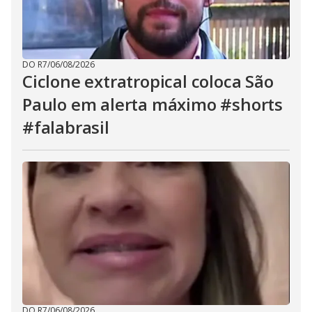
DO R7
/
06/08/2026
Ciclone extratropical coloca São
Paulo em alerta máximo #shorts
#falabrasil
DO R7
/
06/08/2026