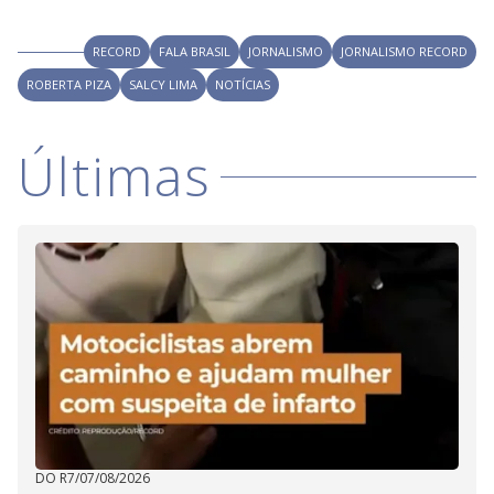
i
RECORD
FALA BRASIL
JORNALISMO
JORNALISMO RECORD
ROBERTA PIZA
SALCY LIMA
d
NOTÍCIAS
Últimas
e
o
DO R7
/
07/08/2026