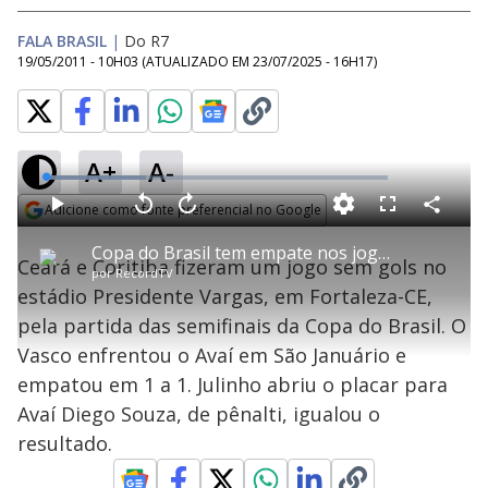
FALA BRASIL
|
Do R7
19/05/2011 - 10H03
(ATUALIZADO EM
23/07/2025 - 16H17
)
A+
A-
L
o
a
Adicione como fonte preferencial no Google
d
C
P
V
A
P
F
e
o
l
o
v
u
Opens in new window
d
m
a
l
a
l
:
Copa do Brasil tem empate nos jogos entre Ceará e Coritiba e Vasco e Avaí
p
y
t
n
l
2
Ceará e Coritiba fizeram um jogo sem gols no
a
a
ç
s
9
por
RecordTV
r
r
a
c
.
t
1
r
l
r
2
estádio Presidente Vargas, em Fortaleza-CE,
i
0
1
e
1
l
s
0
e
%
h
pela partida das semifinais da Copa do Brasil. O
e
s
n
a
g
e
r
u
g
Vasco enfrentou o Avaí em São Januário e
n
u
a
d
n
o
d
empatou em 1 a 1. Julinho abriu o placar para
s
o
s
Avaí Diego Souza, de pênalti, igualou o
y
resultado.
M
u