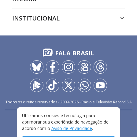
INSTITUCIONAL
FALA BRASIL
Todos os direitos reservados - 2009-
2026
- Rádio e Televisão Record S.A
Utilizamos cookies e tecnologia para
CARREIRA
FALE CONOSCO
PRIVACIDADE
aprimorar sua experiência de navegação de
TERMOS E CONDIÇÕES DE USO
acordo com o
Aviso de Privacidade
.