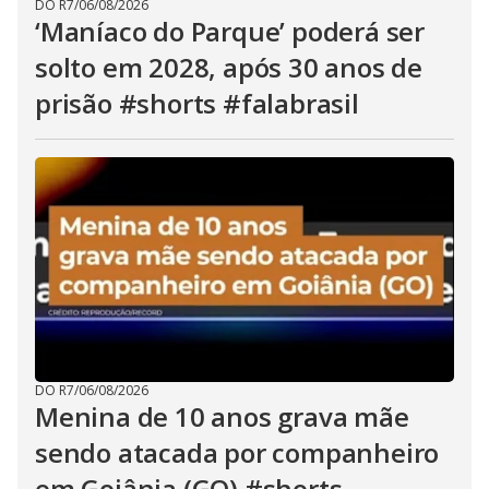
DO R7
/
06/08/2026
‘Maníaco do Parque’ poderá ser
solto em 2028, após 30 anos de
prisão #shorts #falabrasil
DO R7
/
06/08/2026
Menina de 10 anos grava mãe
sendo atacada por companheiro
em Goiânia (GO) #shorts