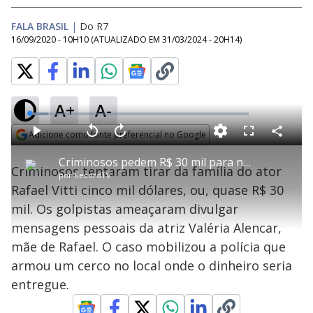
FALA BRASIL
|
Do R7
16/09/2020 - 10H10
(ATUALIZADO EM
31/03/2024 - 20H14
)
A+
A-
L
o
a
Adicione como fonte preferencial no Google
d
C
P
V
A
P
F
e
o
l
o
v
u
Opens in new window
d
m
a
l
a
l
:
Criminosos pedem R$ 30 mil para não divulgar dados pessoais da sogra de Tatá Werneck
p
y
t
n
l
8
Criminosos tentaram tirar da família do ator
a
a
ç
s
.
por
RecordTV
r
r
a
c
7
t
1
r
l
r
3
Rafael Vitti cinco mil dólares, ou, quase R$ 30
i
0
1
e
%
l
s
0
e
h
mil. Os golpistas ameaçaram divulgar
e
s
n
a
g
e
r
u
g
mensagens pessoais da atriz Valéria Alencar,
n
u
a
d
n
o
d
mãe de Rafael. O caso mobilizou a polícia que
s
o
s
armou um cerco no local onde o dinheiro seria
y
entregue.
M
u