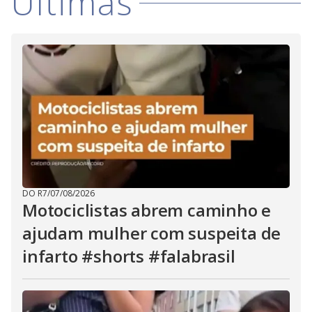
Últimas
V
d
o
i
d
e
o
DO R7
/
07/08/2026
Motociclistas abrem caminho e
ajudam mulher com suspeita de
infarto #shorts #falabrasil