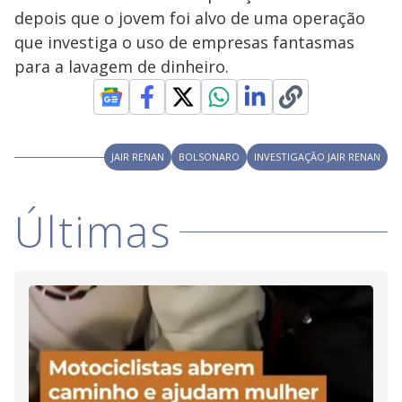
s
depois que o jovem foi alvo de uma operação
y
que investiga o uso de empresas fantasmas
para a lavagem de dinheiro.
M
V
u
d
o
i
JAIR RENAN
BOLSONARO
INVESTIGAÇÃO JAIR RENAN
d
Últimas
e
o