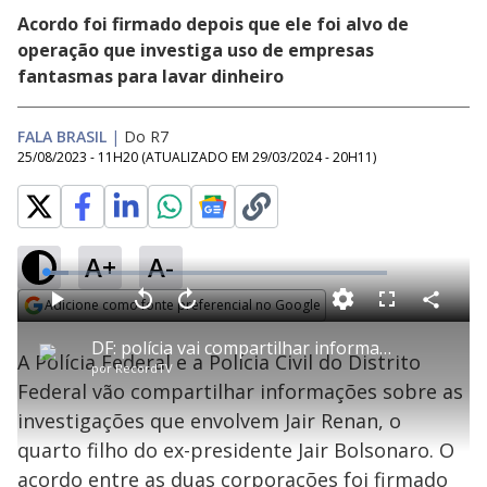
Acordo foi firmado depois que ele foi alvo de
operação que investiga uso de empresas
fantasmas para lavar dinheiro
FALA BRASIL
|
Do R7
25/08/2023 - 11H20
(ATUALIZADO EM
29/03/2024 - 20H11
)
A+
A-
L
o
a
Adicione como fonte preferencial no Google
d
C
P
V
A
P
F
e
o
l
o
v
u
Opens in new window
d
m
a
l
a
l
:
DF: polícia vai compartilhar informações sobre investigações que envolvem Jair Renan, filho de Bolsonaro
p
y
t
n
l
6
A Polícia Federal e a Polícia Civil do Distrito
a
a
ç
s
.
por
RecordTV
r
r
a
c
7
t
1
r
l
r
3
Federal vão compartilhar informações sobre as
i
0
1
e
%
l
s
0
e
h
investigações que envolvem Jair Renan, o
e
s
n
a
g
e
r
u
g
quarto filho do ex-presidente Jair Bolsonaro. O
n
u
a
d
n
o
d
acordo entre as duas corporações foi firmado
s
o