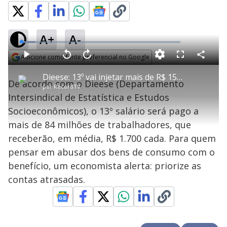
A+
A-
L
o
a
Adicione como fonte preferencial no Google
d
C
P
V
A
P
F
e
o
l
o
v
u
Opens in new window
d
m
a
l
a
l
:
Dieese: 13º vai injetar mais de R$ 150 bi na economia
p
y
t
n
l
8
De acordo com o Dieese (Departamento
a
a
ç
s
.
por
RecordTV
r
r
a
c
9
t
1
r
l
r
1
Intersindical de Estatística e Estudos
i
0
1
e
%
l
s
0
e
h
Socioeconômicos), o 13º salário será pago a
e
s
n
a
g
e
r
u
g
mais de 84 milhões de trabalhadores, que
n
u
a
d
n
o
d
receberão, em média, R$ 1.700 cada. Para quem
s
o
s
pensar em abusar dos bens de consumo com o
y
benefício, um economista alerta: priorize as
contas atrasadas.
M
V
u
d
o