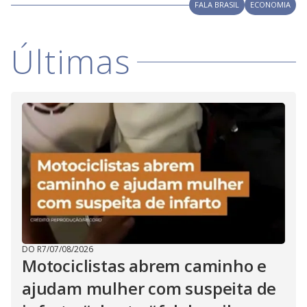
i
FALA BRASIL
ECONOMIA
d
Últimas
e
o
DO R7
/
07/08/2026
Motociclistas abrem caminho e
ajudam mulher com suspeita de