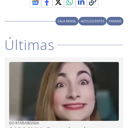
i
FALA BRASIL
ADOLESCENTES
PARANÁ
d
Últimas
e
o
DO R7
/
05/08/2026