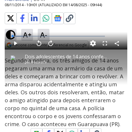
08/11/2014 - 10H01
(ATUALIZADO EM
14/08/2025 - 09H44
)
A+
A-
L
o
a
Adicione como fonte preferencial no Google
d
C
P
V
A
P
F
e
o
l
o
v
u
Opens in new window
d
m
a
l
a
l
:
Dois adolescentes de 14 anos confessam a morte de amigo no Paraná
p
y
t
n
l
1
Segundo a polícia, os três amigos de 14 anos
a
a
ç
s
1
por
RecordTV
r
r
a
c
.
t
1
r
l
r
6
pegaram uma arma no armário da casa de um
i
0
1
e
9
l
s
0
e
%
h
deles e começaram a brincar com o revólver. A
e
s
n
a
g
e
r
u
g
arma disparou acidentalmente e atingiu um
n
u
a
d
n
o
d
deles. Os outros dois resolveram, então, matar
s
o
s
o amigo atingido para depois enterrarem o
y
corpo no quintal de uma casa. A polícia
encontrou o corpo e os jovens confessaram o
M
V
u
d
crime. O caso aconteceu em Guarapuava (PR).
o