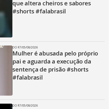
que altera cheiros e sabores
i
#shorts #falabrasil
d
e
DO R7
/
05/08/2026
Mulher é abusada pelo próprio
pai e aguarda a execução da
o
sentença de prisão #shorts
#falabrasil
DO R7
/
05/08/2026