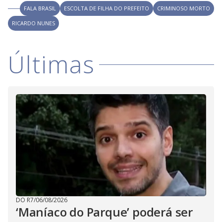
V
o
FALA BRASIL
ESCOLTA DE FILHA DO PREFEITO
CRIMINOSO MORTO
i
RICARDO NUNES
d
Últimas
e
o
DO R7
/
06/08/2026
‘Maníaco do Parque’ poderá ser