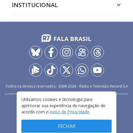
INSTITUCIONAL
FALA BRASIL
Todos os direitos reservados - 2009-
2026
- Rádio e Televisão Record S.A
Utilizamos cookies e tecnologia para
CARREIRA
FALE CONOSCO
PRIVACIDADE
aprimorar sua experiência de navegação de
TERMOS E CONDIÇÕES DE USO
acordo com o
Aviso de Privacidade
.
FECHAR