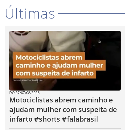
V
o
Últimas
i
d
e
o
DO R7
/
07/08/2026
Motociclistas abrem caminho e
ajudam mulher com suspeita de
infarto #shorts #falabrasil