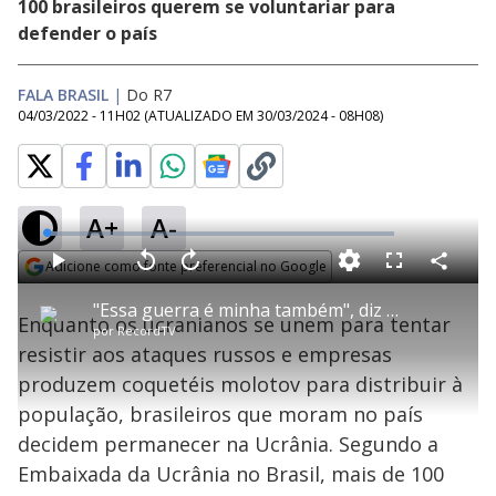
100 brasileiros querem se voluntariar para
defender o país
FALA BRASIL
|
Do R7
04/03/2022 - 11H02
(ATUALIZADO EM
30/03/2024 - 08H08
)
A+
A-
L
o
a
Adicione como fonte preferencial no Google
d
C
P
V
A
P
F
e
o
l
o
v
u
Opens in new window
d
m
a
l
a
l
:
"Essa guerra é minha também", diz brasileiro que decidiu ficar na Ucrânia com a família
p
y
t
n
l
3
Enquanto os ucranianos se unem para tentar
a
a
ç
s
.
por
RecordTV
r
r
a
c
1
t
1
r
l
r
0
resistir aos ataques russos e empresas
i
0
1
e
%
l
s
0
e
h
produzem coquetéis molotov para distribuir à
e
s
n
a
g
e
r
u
g
população, brasileiros que moram no país
n
u
a
d
n
o
d
decidem permanecer na Ucrânia. Segundo a
s
o
s
Embaixada da Ucrânia no Brasil, mais de 100