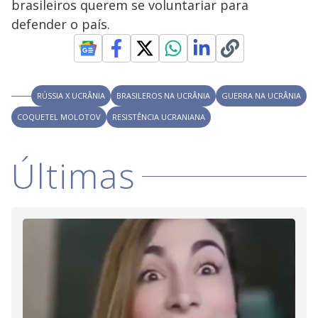
y
brasileiros querem se voluntariar para
defender o país.
M
V
u
d
o
i
RÚSSIA X UCRÂNIA
BRASILEROS NA UCRÂNIA
GUERRA NA UCRÂNIA
COQUETEL MOLOTOV
RESISTÊNCIA UCRANIANA
d
Últimas
e
o