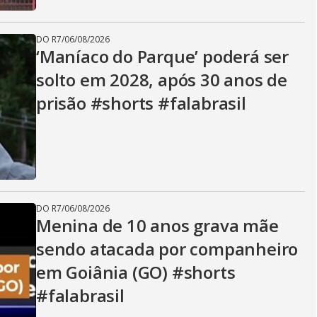
DO R7
/
06/08/2026
‘Maníaco do Parque’ poderá ser
solto em 2028, após 30 anos de
prisão #shorts #falabrasil
DO R7
/
06/08/2026
Menina de 10 anos grava mãe
sendo atacada por companheiro
em Goiânia (GO) #shorts
#falabrasil