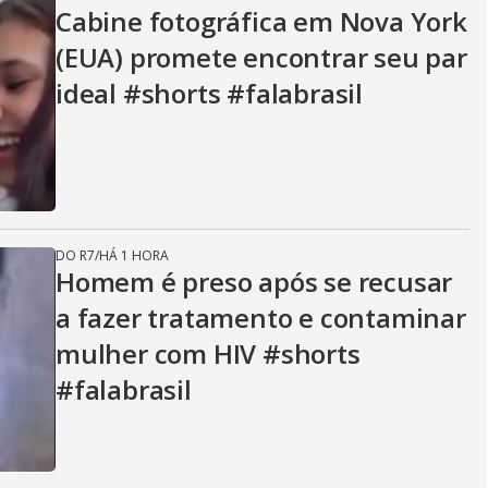
V
Cabine fotográfica em Nova York
(EUA) promete encontrar seu par
i
ideal #shorts #falabrasil
d
e
DO R7
/
HÁ 1 HORA
Homem é preso após se recusar
a fazer tratamento e contaminar
o
mulher com HIV #shorts
#falabrasil